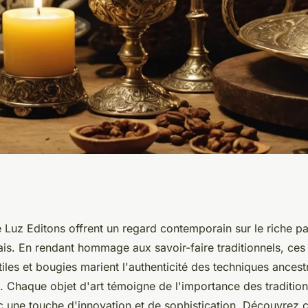
ux de luz editons :
 Luz Editons offrent un regard contemporain sur le riche p
ais. En rendant hommage aux savoir-faire traditionnels, ces
es revisitées
iles et bougies marient l'authenticité des techniques ancest
 Chaque objet d'art témoigne de l'importance des tradition
c une touche d'innovation et de sophistication. Découvrez