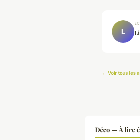
EC
L
Li
← Voir tous les a
Déco — À lire 