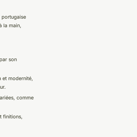
portugaise
 la main,
 par son
n et modernité,
ur.
 variées, comme
 finitions,