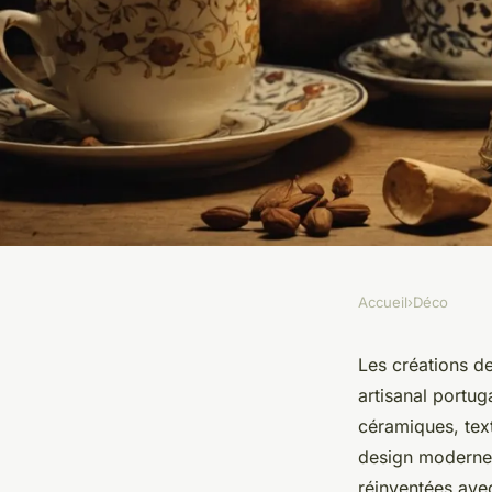
Accueil
›
Déco
DÉCO
Les trésors artisana
Les créations de
artisanal portug
traditions portugais
céramiques, text
design moderne.
réinventées ave