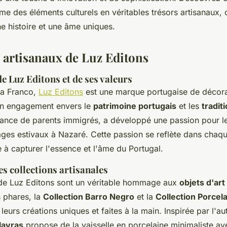
me des éléments culturels en véritables trésors artisanaux, 
e histoire et une âme uniques.
s artisanaux de Luz Editons
e Luz Editons et de ses valeurs
la Franco,
Luz Editons
est une marque portugaise de décora
on engagement envers le
patrimoine portugais
et les
tradit
rance de parents immigrés, a développé une passion pour le
ages estivaux à Nazaré. Cette passion se reflète dans chaqu
 à capturer l'essence et l'âme du Portugal.
s collections artisanales
 de Luz Editons sont un véritable hommage aux
objets d'art
s phares, la
Collection Barro Negro
et la
Collection Porcel
eurs créations uniques et faites à la main. Inspirée par l'au
lavras
propose de la vaisselle en porcelaine minimaliste a