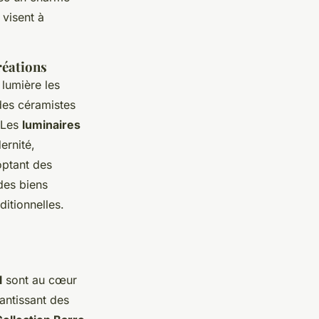
 visent à
réations
 lumière les
 des céramistes
 Les
luminaires
ernité,
optant des
des biens
ditionnelles.
l
sont au cœur
antissant des