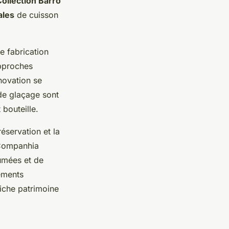
ollection Barro
ales
de cuisson
e fabrication
approches
novation se
de glaçage sont
 bouteille.
éservation et la
 Companhia
umées et de
léments
iche patrimoine