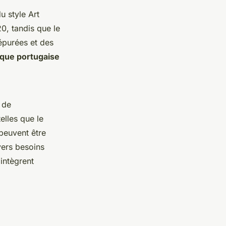
u style Art
0, tandis que le
épurées et des
ique portugaise
 de
elles que le
 peuvent être
vers besoins
intègrent