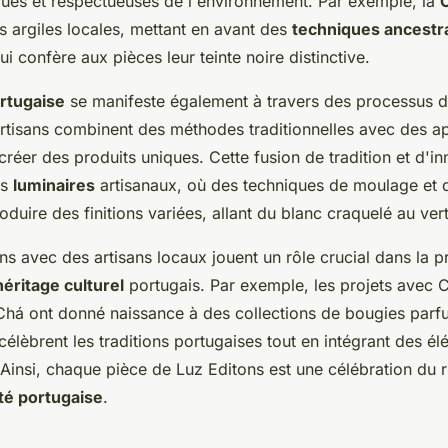
ques et respectueuses de l'environnement. Par exemple, la
C
es argiles locales, mettant en avant des
techniques ancestr
ui confère aux pièces leur teinte noire distinctive.
ortugaise
se manifeste également à travers des processus d
artisans combinent des méthodes traditionnelles avec des 
éer des produits uniques. Cette fusion de tradition et d'in
es
luminaires
artisanaux, où des techniques de moulage et 
oduire des finitions variées, allant du blanc craquelé au vert
ns avec des artisans locaux jouent un rôle crucial dans la pr
héritage culturel
portugais. Par exemple, les projets avec
há ont donné naissance à des collections de bougies parf
élèbrent les traditions portugaises tout en intégrant des é
Ainsi, chaque pièce de Luz Editons est une célébration du r
ité portugaise
.