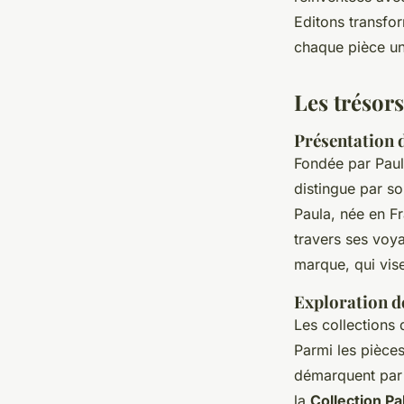
Lila
•
11 septembre 2024
•
4 min de lecture
Editons transfor
chaque pièce un
Les trésor
Présentation d
Fondée par Pau
distingue par s
Paula, née en F
travers ses voy
marque, qui vise
Exploration de
Les collections
Parmi les pièce
démarquent par l
la
Collection Pa