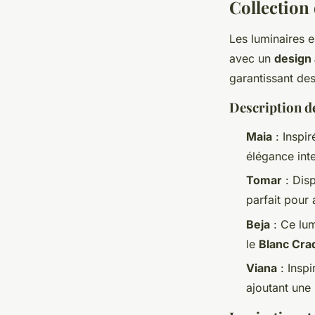
Collection
Les luminaires e
avec un
design 
garantissant de
Description d
Maia
: Inspir
élégance inte
Tomar
: Dis
parfait pour 
Beja
: Ce lum
le
Blanc Cra
Viana
: Inspi
ajoutant une 