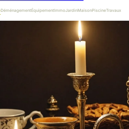
o
Déménagement
Équipement
Immo
Jardin
Maison
Piscine
Travaux