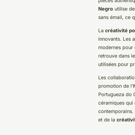
pièces authenti
Negro
utilise d
sans émail, ce q
La
créativité p
innovants. Les 
modernes pour cr
retrouve dans l
utilisées pour pr
Les collaboratio
promotion de l'
Portugueza do C
céramiques qui c
contemporains. 
et de la
créativ