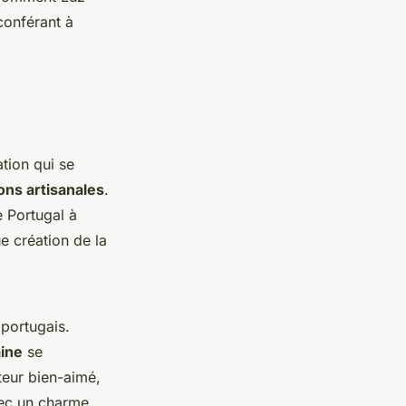
conférant à
tion qui se
ions artisanales
.
 Portugal à
e création de la
portugais.
aine
se
teur bien-aimé,
vec un charme