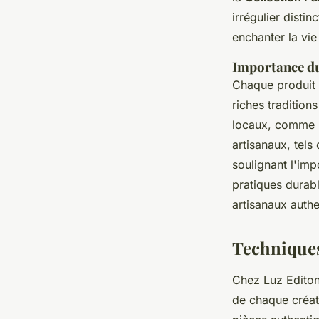
irrégulier distinc
enchanter la vie
Importance du 
Chaque produit d
riches tradition
locaux, comme l
artisanaux, tels
soulignant l'im
pratiques durabl
artisanaux authe
Techniques 
Chez Luz Editon
de chaque créati