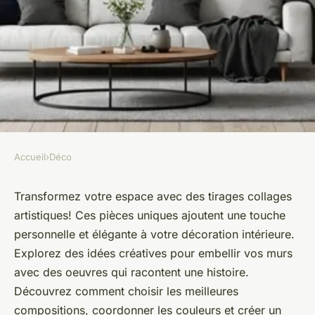
Accueil
›
Déco
DÉCO
Décoration design avec des
Transformez votre espace avec des tirages collages
artistiques! Ces pièces uniques ajoutent une touche
tirages collages artistiques
personnelle et élégante à votre décoration intérieure.
Explorez des idées créatives pour embellir vos murs
Lila
•
24 août 2024
•
5 min de lecture
avec des oeuvres qui racontent une histoire.
Découvrez comment choisir les meilleures
compositions, coordonner les couleurs et créer un