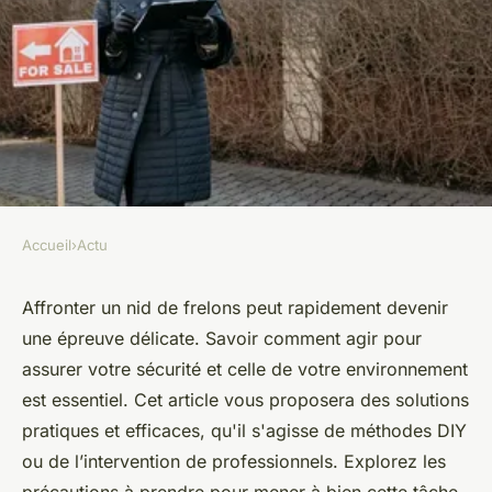
Accueil
›
Actu
ACTU
Déstruction nid de frelon :
Affronter un nid de frelons peut rapidement devenir
une épreuve délicate. Savoir comment agir pour
solutions rapides et sécurisées
assurer votre sécurité et celle de votre environnement
est essentiel. Cet article vous proposera des solutions
Lila
•
16 novembre 2024
•
3 min de lecture
pratiques et efficaces, qu'il s'agisse de méthodes DIY
ou de l’intervention de professionnels. Explorez les