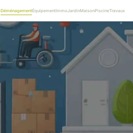
o
Déménagement
Équipement
Immo
Jardin
Maison
Piscine
Travaux