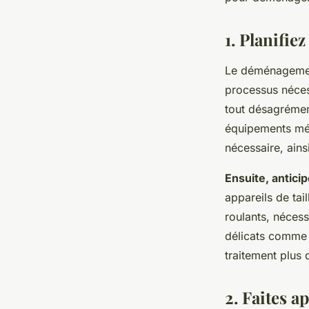
médicaux à domicile
1. Planifiez
Lila
•
1 avril 2024
•
5 min de lecture
Le déménagement
processus nécess
tout désagrément
équipements méd
nécessaire, ains
Ensuite, antici
appareils de tail
roulants, néces
délicats comme 
traitement plus 
2. Faites a