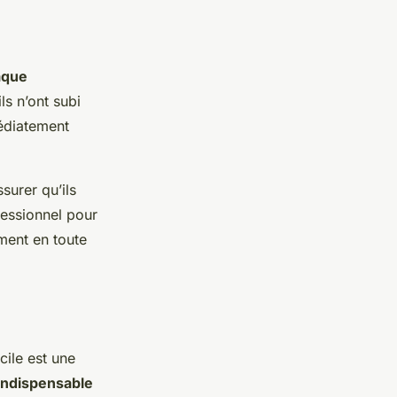
haque
ls n’ont subi
édiatement
surer qu’ils
ofessionnel pour
ment en toute
ile est une
 indispensable