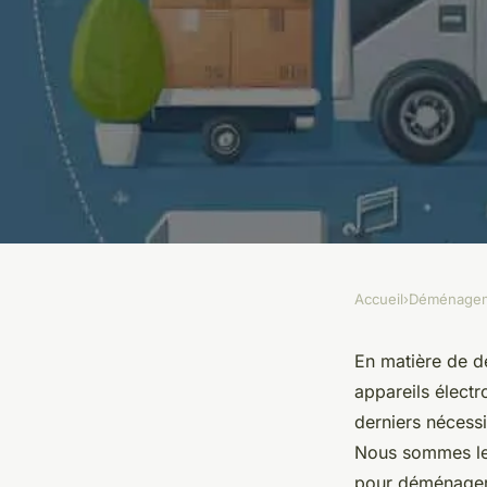
Accueil
›
Déménage
DÉMÉNAGEMENT
Quels sont les conse
En matière de 
appareils élect
déménager des équ
derniers nécessi
Nous sommes le 
pour déménager 