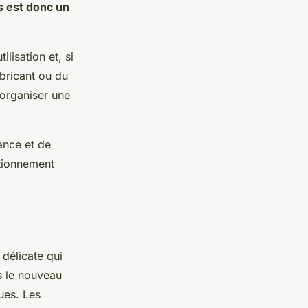
ls est donc un
lisation et, si
bricant ou du
’organiser une
ance et de
tionnement
délicate qui
ns le nouveau
ues. Les