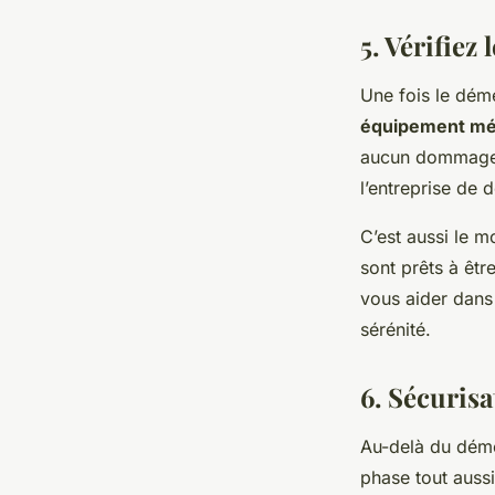
5. Vérifie
Une fois le dé
équipement mé
aucun dommage 
l’entreprise de 
C’est aussi le m
sont prêts à êtr
vous aider dans
sérénité.
6. Sécuris
Au-delà du démé
phase tout auss