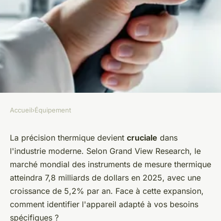
Accueil
›
Équipement
ÉQUIPEMENT
Guide d'achat d'un appareil de
La précision thermique devient
cruciale
dans
l'industrie moderne. Selon Grand View Research, le
mesure thermique efficace
marché mondial des instruments de mesure thermique
atteindra 7,8 milliards de dollars en 2025, avec une
Lila
•
14 décembre 2025
•
8 min de lecture
croissance de 5,2% par an. Face à cette expansion,
comment identifier l'appareil adapté à vos besoins
spécifiques ?